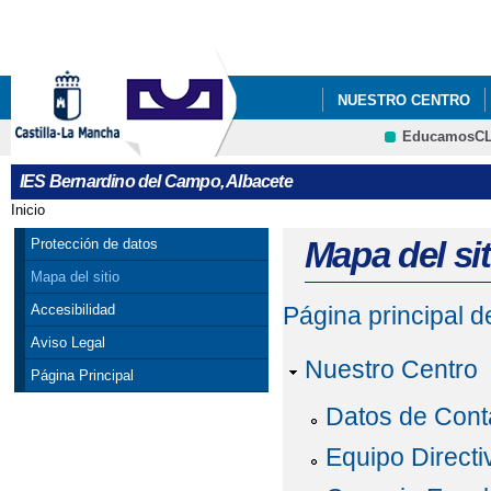
Pa
co
pri
NUESTRO CENTRO
EducamosC
CRFP
IES Bernardino del Campo, Albacete
Inicio
Se encuentra usted aquí
Mapa del sit
Protección de datos
Mapa del sitio
Accesibilidad
Página principal 
Aviso Legal
Nuestro Centro
Página Principal
Datos de Cont
Equipo Directi