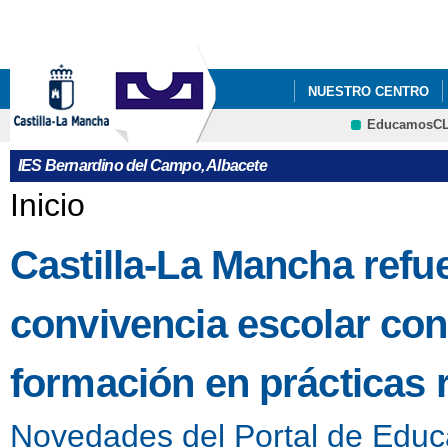
Pa
co
pri
NUESTRO CENTRO
EducamosC
CRFP
IES Bernardino del Campo, Albacete
Se encuentra usted aquí
Inicio
Castilla-La Mancha refu
convivencia escolar co
formación en prácticas 
Novedades del Portal de Educ