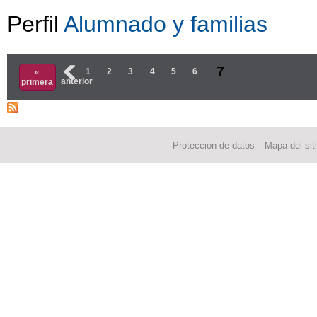
Perfil
Alumnado y familias
Páginas
7
‹
1
2
3
4
5
6
«
anterior
primera
Protección de datos
Mapa del sit